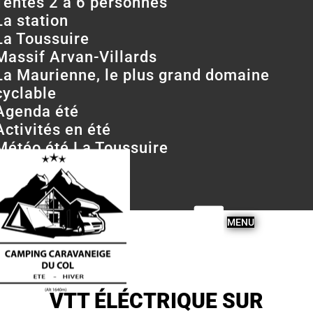
Tentes 2 à 6 personnes
La station
La Toussuire
Massif Arvan-Villards
La Maurienne, le plus grand domaine
cyclable
Agenda été
Activités en été
Météo été La Toussuire
Webcams été
Contactez-nous
VTT ÉLÉCTRIQUE SUR