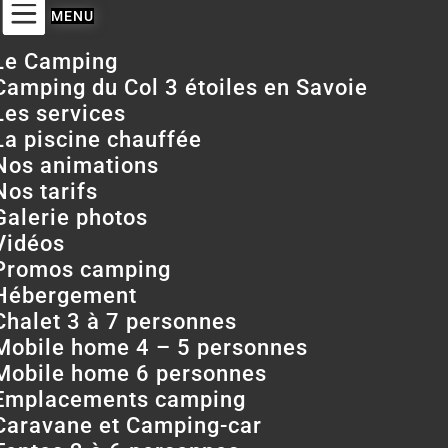
Le Camping
Camping du Col 3 étoiles en Savoie
Les services
La piscine chauffée
Nos animations
Nos tarifs
Galerie photos
Vidéos
Promos camping
Hébergement
Chalet 3 à 7 personnes
Mobile home 4 – 5 personnes
Mobile home 6 personnes
Emplacements camping
Caravane et Camping-car