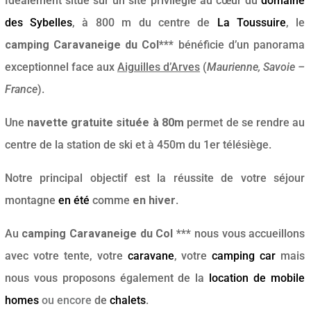
Idéalement situé sur un site privilégié au cœur du
domaine
des Sybelles
, à 800 m du centre de
La Toussuire
, le
camping Caravaneige du Col***
bénéficie d’un panorama
exceptionnel face aux
Aiguilles d’Arves
(
Maurienne, Savoie –
France
).
Une
navette gratuite située à 80m
permet de se rendre au
centre de la station de ski et à 450m du 1er télésiège.
Notre principal objectif est la réussite de votre séjour
montagne
en été
comme
en hiver
.
Au
camping Caravaneige du Col ***
nous vous accueillons
avec votre tente, votre
caravane
, votre
camping car
mais
nous vous proposons également de la
location de mobile
homes
ou encore
de
chalets
.