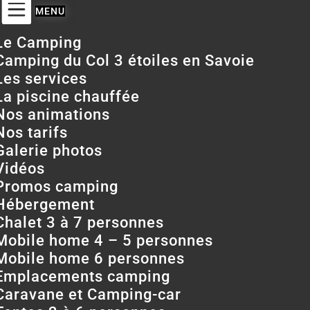
Le Camping
Camping du Col 3 étoiles en Savoie
Les services
La piscine chauffée
Nos animations
Nos tarifs
Galerie photos
Vidéos
Promos camping
Hébergement
Chalet 3 à 7 personnes
Mobile home 4 – 5 personnes
Mobile home 6 personnes
Emplacements camping
Caravane et Camping-car