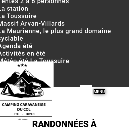
Tentes 2 à 6 personnes
La station
La Toussuire
Massif Arvan-Villards
La Maurienne, le plus grand domaine
cyclable
Agenda été
Activités en été
Météo été La Toussuire
Webcams été
Contactez-nous
RANDONNÉES À