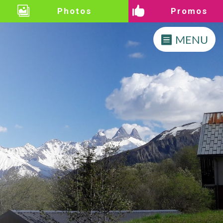


Photos
Promos
MENU