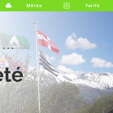

b
Météo
Tarifs
 ***
été