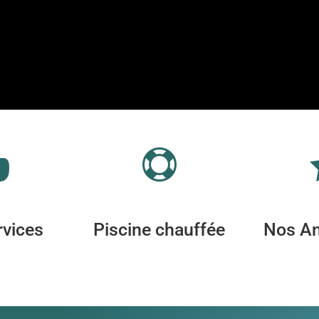


rvices
Piscine chauffée
Nos An