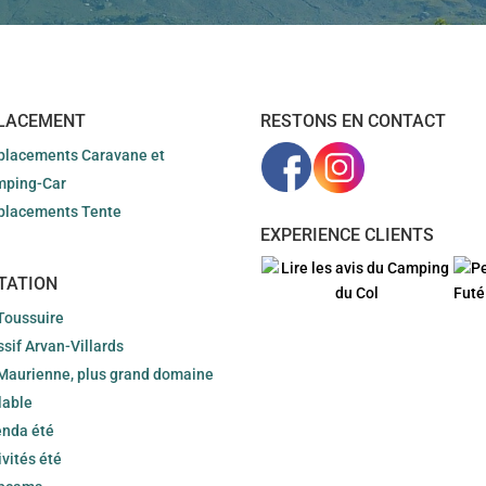
LACEMENT
RESTONS EN CONTACT
lacements Caravane et
mping-Car
lacements Tente
EXPERIENCE CLIENTS
TATION
Toussuire
sif Arvan-Villards
Maurienne, plus grand domaine
lable
nda été
ivités été