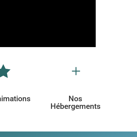

L
imations
Nos
Hébergements