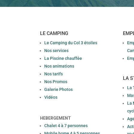
LE CAMPING
EMP
Le Camping du Col 3 étoiles
Emp
Nos services
Ca
La Piscine chauffée
Emp
Nos animations
Nos tarifs
LA S
Nos Promos
La 
Galerie Photos
Mas
Vidéos
La 
cyc
HEBERGEMENT
Age
Chalet 4 à 7 personnes
Act
Mobile home 4 à 5 personnes