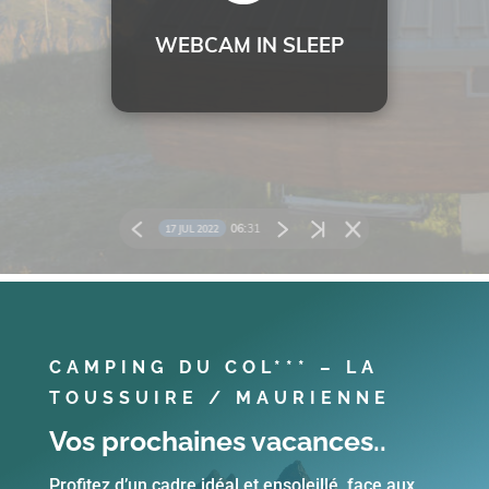
CAMPING DU COL*** – LA
TOUSSUIRE / MAURIENNE
Vos prochaines vacances..
Profitez d’un cadre idéal et ensoleillé, face aux