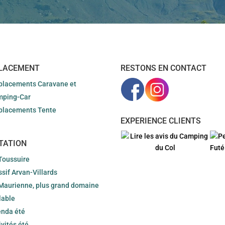
LACEMENT
RESTONS EN CONTACT
lacements Caravane et
mping-Car
lacements Tente
EXPERIENCE CLIENTS
TATION
Toussuire
sif Arvan-Villards
Maurienne, plus grand domaine
lable
nda été
ivités été