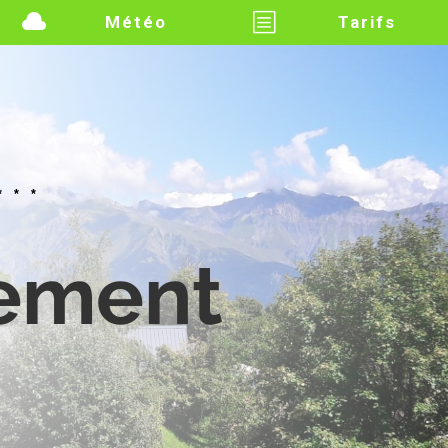

b
Météo
Tarifs
***
ement