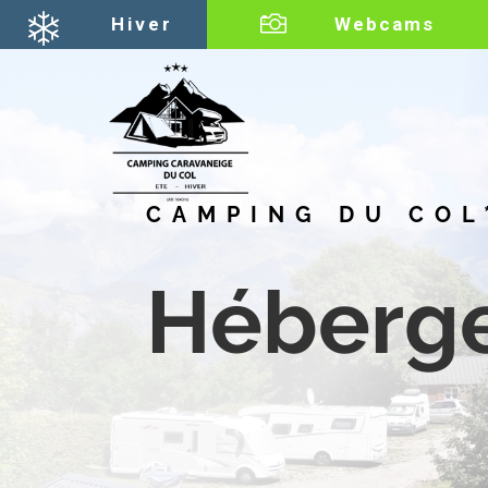

Hiver
Webcams
CAMPING DU COL
Héberg