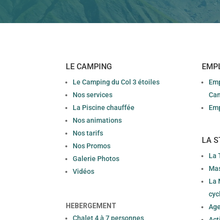
LE CAMPING
EMP
Le Camping du Col 3 étoiles
Emp
Nos services
Ca
La Piscine chauffée
Emp
Nos animations
Nos tarifs
LA S
Nos Promos
La 
Galerie Photos
Mas
Vidéos
La 
cyc
HEBERGEMENT
Age
Chalet 4 à 7 personnes
Act