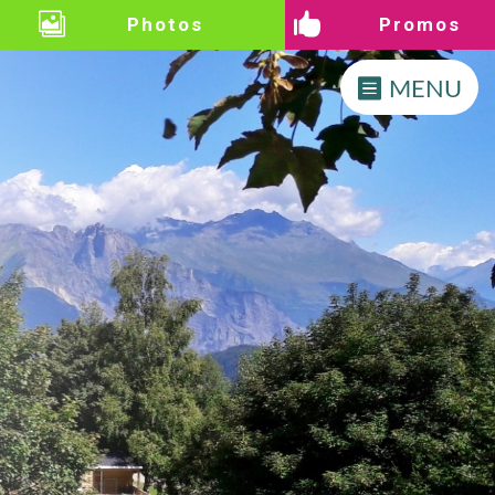


Photos
Promos
MENU