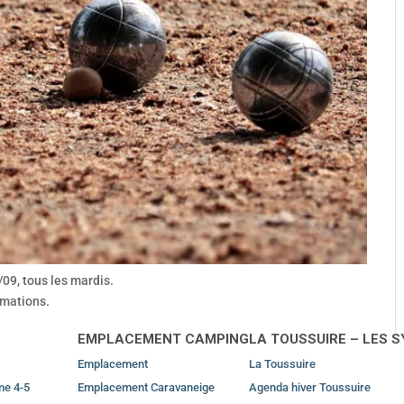
09, tous les mardis.
imations.
EMPLACEMENT CAMPING
LA TOUSSUIRE – LES 
Emplacement
La Toussuire
me 4-5
Emplacement Caravaneige
Agenda hiver Toussuire