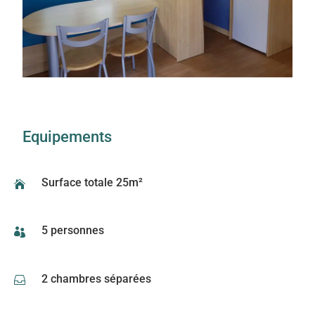
Equipements
Surface totale 25m²

5 personnes

2 chambres séparées
